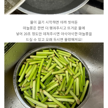
물이 끓기 시작하면 아까 씻어둔
마늘쫑은 한번 더 헹궈주시고 뜨거운 물에
넣어 20초 정도만 데쳐주시면 아삭아삭한 마늘쫑을
드실 수 있고 오래 두시면 물렁해져요!