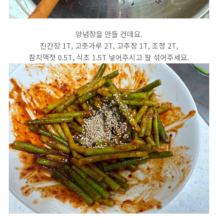
양념장을 만들 건데요.
진간장 1T, 고춧가루 2T, 고추장 1T, 조청 2T,
참치액젓 0.5T, 식초 1.5T 넣어주시고 잘 섞어주세요.