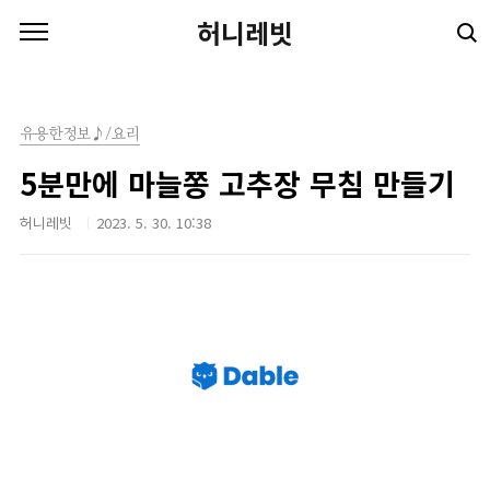
본문 바로가기
허니레빗
유용한정보♪/요리
5분만에 마늘쫑 고추장 무침 만들기
허니레빗
2023. 5. 30. 10:38