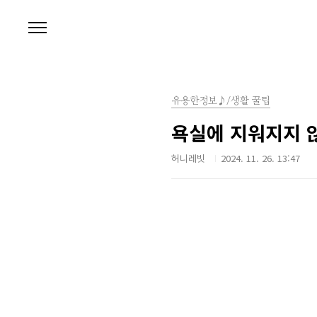
본문 바로가기
유용한정보♪/생활 꿀팁
욕실에 지워지지 않
허니레빗
2024. 11. 26. 13:47