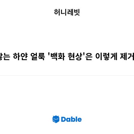
허니레빗
는 하얀 얼룩 '백화 현상'은 이렇게 제