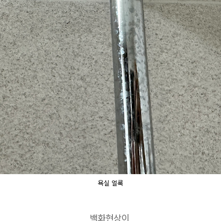
욕실 얼룩
백화현상이