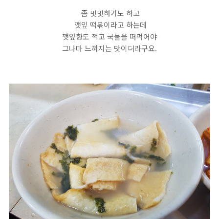
좀 밋밋하기도 하고
깻잎 떡볶이라고 하는데
깻잎향도 적고 국물을 떠먹어야
그나마 느껴지는 맛이더라구요.