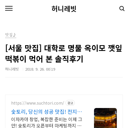
본문 바로가기
허니레빗
맛집♪
[서울 맛집] 대학로 명물 옥이모 깻잎
떡볶이 먹어 본 솔직후기
허니레빗
2018. 9. 26. 00:19
https://www.suchtori.com/
광고
숯토리, 당신의 성공 맛집! 전지점
365일 만석!
이자카야 창업, 복잡한 준비는 이제 그
만! 숯토리가 오픈부터 마케팅까지 전