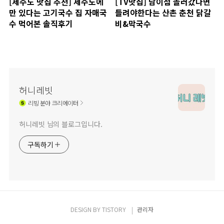
[제주도 맛집 추천] 제주도에
[TV맛집] 남이섬 놀러갔다면
만 있다는 고기국수 집 자매국
들려야한다는 산촌 춘천 닭갈
수 먹어본 솔직후기
비&막국수
허니레빗
리빙
분야 크리에이터
허니레빗 님의 블로그입니다.
구독하기
DESIGN BY
TISTORY
관리자