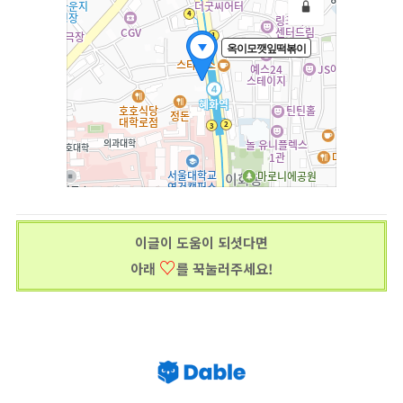
이글이 도움이 되셧다면
♡
아래
를 꾹눌러주세요!