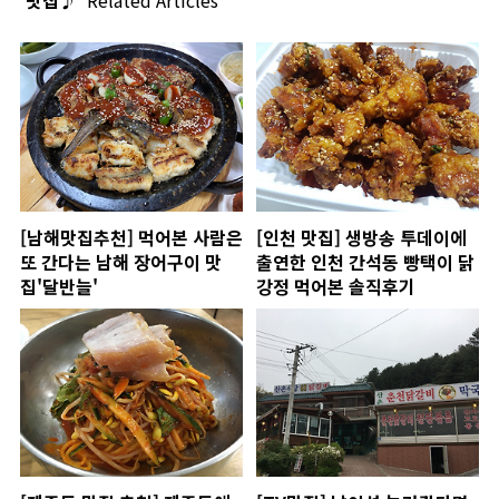
'맛집♪'
Related Articles
[남해맛집추천] 먹어본 사람은
[인천 맛집] 생방송 투데이에
또 간다는 남해 장어구이 맛
출연한 인천 간석동 빵택이 닭
집'달반늘'
강정 먹어본 솔직후기