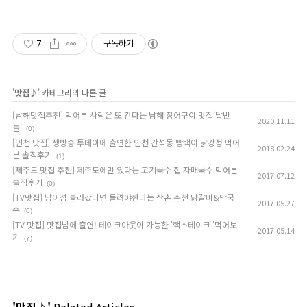
7
구독하기
'
맛집♪
' 카테고리의 다른 글
[남해맛집추천] 먹어본 사람은 또 간다는 남해 장어구이 맛집'달반
2020.11.11
늘'
(0)
[인천 맛집] 생방송 투데이에 출연한 인천 간석동 빵택이 닭강정 먹어
2018.02.24
본 솔직후기
(1)
[제주도 맛집 추천] 제주도에만 있다는 고기국수 집 자매국수 먹어본
2017.07.12
솔직후기
(0)
[TV맛집] 남이섬 놀러갔다면 들려야한다는 산촌 춘천 닭갈비&막국
2017.05.27
수
(0)
[TV 맛집] 맛집남에 출연! 테이크아웃이 가능한 '핵스테이크 '먹어보
2017.05.14
기
(7)