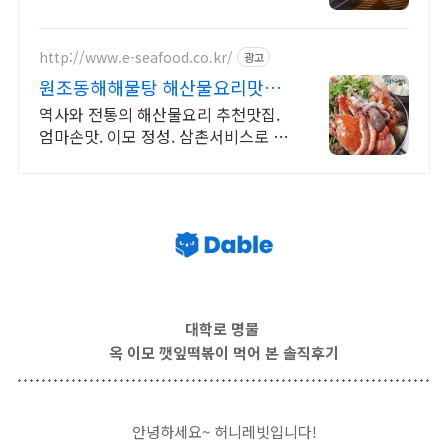
부 지원 당신의 열정에 숯토리를 더하
세요! 끈기와 본사 지원으로 성공 창업
은 당신의 것!
http://www.e-seafood.co.kr/
광고
원조동해해물탕 해산물요리맛집
10년전 가격그대로 착한가격
역사와 전통의 해산물요리 추천맛집.
엄마손맛. 이모 정성. 삼촌서비스로 푸
짐하게요 특제 후식 해물비빔밥은 가
성비 최고. 항상 통크게 모십니다.
대학로 명물
옥 이모 깻잎떡볶이 먹어 본 솔직후기
안녕하세요~ 허니레빗입니다!