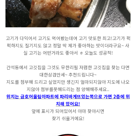
고기가 다익어서 고기도 먹어봤는데여 고기 맛또한 최고!고기가 퍽
퍽하지도 질기지도 않고 정말 딱 제가 좋아하는 맛이더라구요~ 사
실 고기는 어떤거라도 좋아서 ㅎ 오늘도 성공적!
간석동에서 고깃집을 그것도 무한리필 저렴한 고깃집을 찾는 다면
대한삼겹만세~ 추천드립니다~
지도를 첨부해 드리고 싶었지만 생긴지 얼마되지않아 지도에 나오
지않아 첨부를못해드리는 점 양해해주세요..
위치는 금호어울림아파트에 파리바게뜨있는쪽으로 가면 2층에 위
치해 있어요!
앞에 표시가 되어있어서 아마 찾아시면
찾기 쉬울거에요!