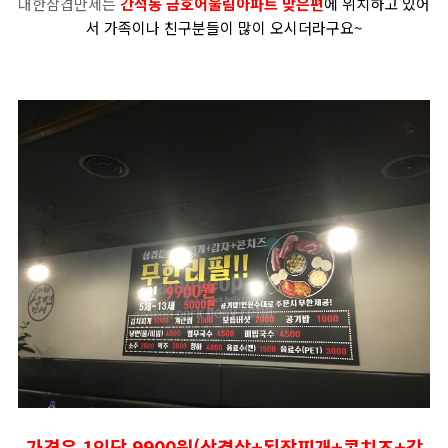
대한삼겹만세는
간석동 금호어울림아파트 맞은편
에 위치하고 있어
서 가족이나 친구분들이 많이 오시더라구요~
가격은 1인당 9900원(삼겹살+된장찌개+콘치즈+감