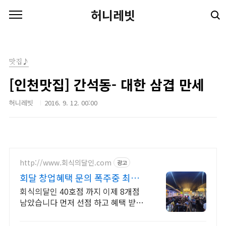
본문 바로가기
허니레빗
맛집♪
[인천맛집] 간석동- 대한 삼겹 만세
허니레빗
2016. 9. 12. 00:00
http://www.회식의달인.com
광고
회달 창업혜택 문의 폭주중 최대
1억대출, 업변도 환영
회식의달인 40호점 까지 이제 8개점
남았습니다 먼저 선점 하고 혜택 받으
세요. 부위까지 골라먹는 재미, 프라임
무한리필의 달인