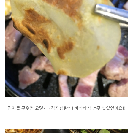
감자를 구우면 요렇게~ 감자칩완성! 바삭바삭 너무 맛있었어요!!