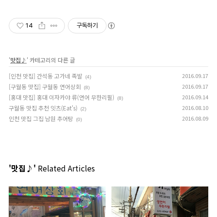
14
구독하기
'
맛집♪
' 카테고리의 다른 글
[인천 맛집] 간석동 고가네 족발
2016.09.17
(4)
[구월동 맛집] 구월동 연어상회
2016.09.17
(8)
[홍대 맛집] 홍대 이자카야 류(연어 무한리필)
2016.09.14
(8)
구월동 맛집 추천 잇츠(Eat's)
2016.08.10
(2)
인천 맛집 그집 남원 추어탕
2016.08.09
(0)
'맛집♪'
Related Articles