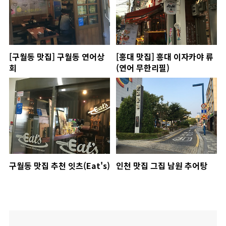
[구월동 맛집] 구월동 연어상
[홍대 맛집] 홍대 이자카야 류
회
(연어 무한리필)
구월동 맛집 추천 잇츠(Eat's)
인천 맛집 그집 남원 추어탕