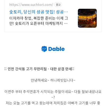
https://www.suchtori.com/
광고
숯토리, 당신의 성공 맛집! 성공의
지름길 숯토리
이자카야 창업, 복잡한 준비는 이제 그
만! 숯토리가 오픈부터 마케팅까지 전
부 지원 당신의 열정에 숯토리를 더하
세요! 끈기와 본사 지원으로 성공 창업
은 당신의 것!
:: 인천 간석동 고기 무한리필 - 대한 삼겹 만세::
안녕하세요~ 허니레빗입니다~
이번주 부터 추석연휴가 시작되는 주말이네요~ 다들 잘보내셨나요
~?
저는 오늘 고기를 먹고 왔는데여 저희집은 아빠가 고기를 너무 좋