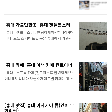
이 방문자수는!! 하고 얼른 유입로그를 확인해
사이름! 이자 옛 선조들이 큰 항아리를 빚을 때
보니 다음메인에 올랐더라구요~ 제 블로그 허
쓰던 말로 김치를 3년간 저온 숙성하는 저장고
니레빗이!! 처음으로 다음 블로그 여행맛집 페
라고 친절하게 나와있네요~​ 안에 내용물인데
이지에 소개가 되었습니다~ ​ 이번 소개된 글은
여 찌개 소스 와 분말! 조리방법은 그냥 다 면발
[홍대 가볼만한곳] 홍대 젠틀몬스터
얼마전에 올렸던 신상우유 미니언즈 인데요!
이든 컵에다 다 부어넣어 버리고 뜨거운 물을
::홍대 - 젠틀몬스터 :: 안녕하세여~ 허니레빗입
아래를 누르면 해당 글로 이동 됩니다! ​​GS25
부어주면 끝! 찌개소스 안에는 김치가 가득가
니다! 오늘 소개해드릴 곳은 홍대에서 가봐야
신상 미니언즈 우유!​ ​​블로그에 방문해주시고
득 들어있더라구요~ ​ ​ 오모리김치찌개 라면은
하는곳으로 손꼽히는 젠틀 몬스터인데여!홍대
제글을 읽어주신 분들 모두 감사합니다~ ​
면이 다른거에 비해 얇더라구요~ 저..
젠틀몬스터는 상상마당에서 쭈욱내려가면 위
치하고 있스니다! 수노래방 방향으로 말고 반
대방향으로쭉! ​ 홍대젠틀몬스터는 쇼룸으로
[홍대 카페] 홍대 이색 카페 컨토이너
굉장히 핫한데여~ 여기는 계속 같은 쇼룸이 아
::홍대 - 루프탑 카페(컨토이노):: 안녕하세요~
닌 3주에 한번씩 쇼룸을 바꾼다고 해서 더 유명
허니레빗입니다 오늘소개해드릴 카페는 홍대
한데여~그래서 볼거리를 주어서 브랜드에 관
에 위치한 이색 카페인 컨토이너 인데여~ 상수
심을 상승 시켜주는거 같아요! ​ ​​ 이번 홍대 1층
역 1번출구에서 가까이 위치하고 있습니다~!​
쇼룸인데여~ 무슨의미인지는 모르겠지만 케
컨토이너는 이름 처럼 토이! 장난감을 판매하
익이있어서 그런지 생일을 맞이하신분이랑 가
면서 카페로 운영되고있는 이색카페에요! ​ 컨
면 좋을거 같아요~ ​​​ ​젠틀몬스터는 유명한 선글
[홍대 맛집] 홍대 이자카야 류(연어 무
토이너는 2층에 위치하고 있어 계단을 이용하
한리필)
라스 브랜드인거 아시죠?2층로 올라가면 선글