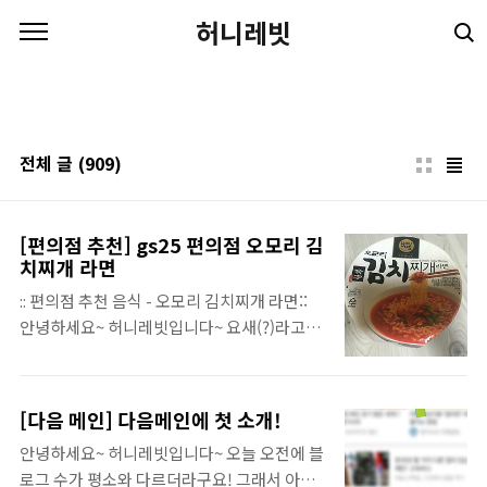
본문 바로가기
허니레빗
전체 글
(909)
[편의점 추천] gs25 편의점 오모리 김
치찌개 라면
:: 편의점 추천 음식 - 오모리 김치찌개 라면::
안녕하세요~ 허니레빗입니다~ 요새(?)라고
해야할까요? 최근 얼마전에 오모리김치찌개
가 출시하고 나서 엄청난 인기를 끌어서 과자
로 까지 나로는걸 보고 얼마나 맛있길래 과자
[다음 메인] 다음메인에 첫 소개!
로 까지?! 라고 하며 궁금해서 먹는다 먹는다
안녕하세요~ 허니레빗입니다~ 오늘 오전에 블
하다가 드디어 오늘 먹어봤는데요~ ​ ​ 오모리가
로그 수가 평소와 다르더라구요! 그래서 아니
뭐지? 했는데 회사이름이더군요~오모리는 회