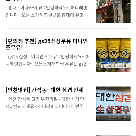
여 올라가면 되요~ ​​​ 안에는이렇게 장난감이 가
라스를 직접 써볼수 있는 곳이 주어지는데여~
:: 홍대 - 이자카야 류:: 안녕하세요~ 허니레빗
득가득한 카페에요~ 하지만 장난이 가득한것
선글라스뿐만아니라 이렇게 안경도 써볼수 있
입니다~ 오늘 소개해드릴곳은 홍대에 유명한
보다도 이 카페에 유명한곳은 바로 옥상인데여
더..
연어 무한리필집 이자카야 류 인데여~홍대역
~ 옥상을 이용하기 위해서는 1인 1메뉴를 원칙
2번출구에 가까이 위치하고 있습니다~ ​ 얼마
으로 해서 저랑 친구는 녹차프라페와 청포도
전부터 연어가 너무 먹고싶어서 친구한테 말했
에이드! ​ 먼저 제가 시킨건 녹차프라페인데여~
[편의점 추천] gs25신상우유 미니언
더니 제가 있는 쪽이홍대여서 친구가 홍대 연
즈우유!
다른집들과 비슷하게 달고 녹차맛이강해서 제
어 유명한곳을 찾아서 데리고 가주었는데여! ​
가 좋아하는 맛이었어요~ 녹차를 사랑하는 사
:: gs25 신상 - 미니언즈 우유:: 안녕하세요~ 허
가게 내부는 넓고 테이블수도 많이 있더라구요
람이라면 좋아할맛!친구가 시킨건 청포도 에
니레빗입니다~ 오늘소개해드릴 우유는 gs25
~ 저는 초저녁이라서 그런지 아직사람이 많이
이..
에 신상 귀요미 우유! 미니언즈 우유!를 소개할
없다가 갑자기 손님이 막 들어오시더라구요!
까하는데여~ 페이스북을 보니 미니언즈 우유
역시 맛집!! ​​​​ 이자카야 류 메뉴판인데 무한리필
이야기가 많이 나와 직접 구매해 봤는데요 ​ 커
을 남기시면 벌금이 10,000이니 꼭 드실수 있
[인천맛집] 간석동- 대한 삼겹 만세
피,옥수수,초코맛! 3종! 각각 1600원 저는 이 3
는 만큼 시키세요~ ㅎ 저는 오늘 16900원 무한
:: 인천 간석동 고기 무한리필 - 대한 삼겹 만
종류를 다구입하고 싶었지만 제가사는게 아니
리필로 주문!(14900원은 연어만 무한리필이
세:: 안녕하세요~ 허니레빗입니다~ 이번주 부
라 초코 하나만 집어왔습니다 ㅎ 미니언즈 우
지만 16900원은 연어+덮밥+연어구이) ​ 젤먼
터 추석연휴가 시작되는 주말이네요~ 다들 잘
유는 바코드를 찍으면 두찌뿌찌 뭐이런 소리가
저가면 이렇게 샐러드를 ..
보내셨나요~? 저는 오늘 고기를 먹고 왔는데
난다 해서 기대했는데.. 그런소리는 안나더라
여 저희집은 아빠가 고기를 너무 좋아하셔서
구여 ㅎ 이게 초코 우유 케이스인데여 너무 귀
매주 고기를 먹어요~ 오늘 다녀온 집은 간석동