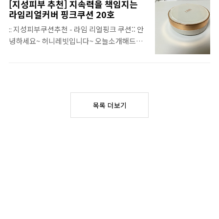
엽지 않나요?! 병이너무 귀여워서 물병으로 쓰
[지성피부 추천] 지속력을 책임지는
에 새로 생긴 대한삼겹만세! ​ 대한삼겹만세는
고 싶더라구요~ 바바바바바냐냐냐~♬ ​ 칼로는
라임리얼커버 핑크쿠션 20호
간석동 금호어울림아파트 맞은편에 위치하고
270ML에 280kcal 초코라 그런지 칼로리는
:: 지성피부쿠션추천 - 라임 리얼핑크 쿠션:: 안
있어서 가족이나 친구분들이 많이 오시더라구
좀 높더라구요~ 하지만 디자인과 칼로리도 중
녕하세요~ 허니레빗입니다~ 오늘소개해드릴
요~ ​ 가격은 1인당 9900원(삼겹살+된장찌개
요하지만 그중에서 그보다 ..
제품은 라임 쿠션인데요! 저는 처음들어보는
+콘치즈+감자) ​ 지금 이벤트 진행중이라 4명
브랜드인데 이미 인터넷으로는 지속력 갑으로
이면 사이다 1.25L을 주시거라구요~ 에헤헤
유명한 제품이더라구요~저는 T존은 지성피
그래서 오늘 저희가족은 사이다 무료!​ 가면 기
부! U존은 복합성 피부인데여~ ​​​ ​또한 지성피부
본으로 처음에 이렇게 셋팅이되는데여~ 드시
라면 항상 신경쓰이는게 있죠?! 바로 기름... 근
가 모자르면 무조건 전부 셀프코너에서 가져다
목록 더보기
데 라임 쿠션은 기름종이 쿠션이라는 이름으로
드시면 돼요! 하지만 감자와 콘치즈는 점원분..
불릴만큼 피지 조절에 아주 최고라고해요! 시
간이 지나면 잿빛으로 변하는 제품들 있잖아요
~근데 라임쿠션은 그런걱정 노우노우! ​왼쪽은
바르기전 오른쪽은 바른후인데여~! 보이시나
요?! 내 모공 어디로 갔지?! ㅎㅎ 이거 바르고
나가면 다들 오늘 피부 진짜 잘먹엇다고 이야
기하더라구요~ ​색상은 10호와 20호로 나뉘는
데 저는 20호로 샀어요~! 원래 ..