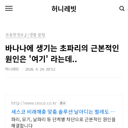
본문 바로가기
허니레빗
유용한정보♪/생활 꿀팁
바나나에 생기는 초파리의 근본적인
원인은 '여기' 라는데..
허니레빗
2026. 4. 24. 00:52
http://www.cesco.co.kr
광고
세스코 비래해충 맞춤 솔루션 날아디는 벌레도 완
벽 차단
파리, 모기, 날파리 등 단계별 차단으로 근본적인 원인을
해결합니다