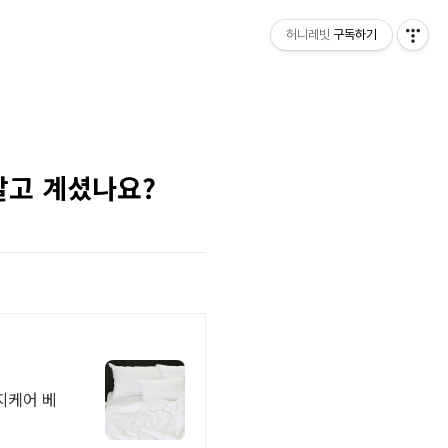
허니레빗
구독하기
알고 계셨나요?