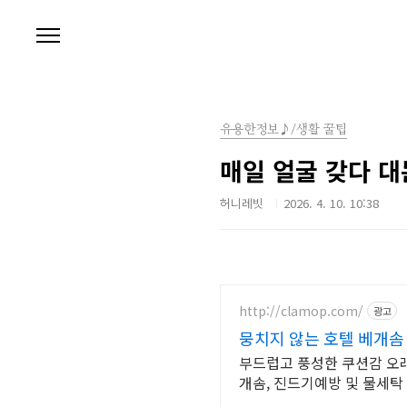
본문 바로가기
유용한정보♪/생활 꿀팁
매일 얼굴 갖다 대
허니레빗
2026. 4. 10. 10:38
http://clamop.com/
광고
뭉치지 않는 호텔 베개솜
부드럽고 풍성한 쿠션감 오래 사용하는 호텔 품질 마이크로화이바100% 베개 사계절 사용 알러지케어 베
개솜, 진드기예방 및 물세탁